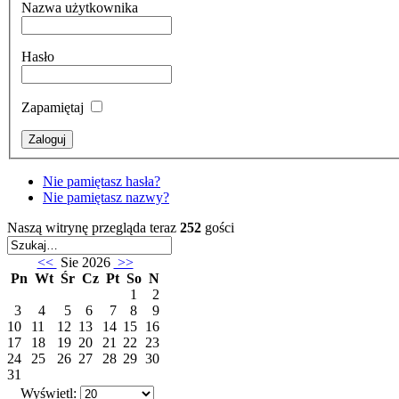
Nazwa użytkownika
Hasło
Zapamiętaj
Nie pamiętasz hasła?
Nie pamiętasz nazwy?
Naszą witrynę przegląda teraz
252
gości
<<
Sie 2026
>>
Pn
Wt
Śr
Cz
Pt
So
N
1
2
3
4
5
6
7
8
9
10
11
12
13
14
15
16
17
18
19
20
21
22
23
24
25
26
27
28
29
30
31
Wyświetl: