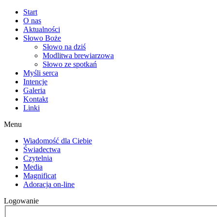
Start
O nas
Aktualności
Słowo Boże
Słowo na dziś
Modlitwa brewiarzowa
Słowo ze spotkań
Myśli serca
Intencje
Galeria
Kontakt
Linki
Menu
Wiadomość dla Ciebie
Świadectwa
Czytelnia
Media
Magnificat
Adoracja on-line
Logowanie