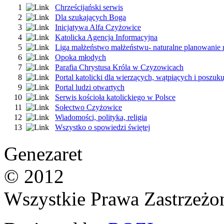
1
Chrześcijański serwis
2
Dla szukających Boga
3
Inicjatywa Alfa Czyżowice
4
Katolicka Agencja Informacyjna
5
Liga małżeństwo małżeństwu- naturalne planowanie 
6
Opoka młodych
7
Parafia Chrystusa Króla w Czyzowicach
8
Portal katolicki dla wierzących, wątpiących i poszuk
9
Portal ludzi otwartych
10
Serwis kościoła katolickiego w Polsce
11
Sołectwo Czyżowice
12
Wiadomości, polityka, religia
13
Wszystko o spowiedzi świętej
Genezaret
© 2012
Wszystkie Prawa Zastrzeżo