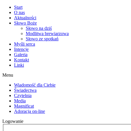
Start
O nas
Aktualności
Słowo Boże
Słowo na dziś
Modlitwa brewiarzowa
Słowo ze spotkań
Myśli serca
Intencje
Galeria
Kontakt
Linki
Menu
Wiadomość dla Ciebie
Świadectwa
Czytelnia
Media
Magnificat
Adoracja on-line
Logowanie