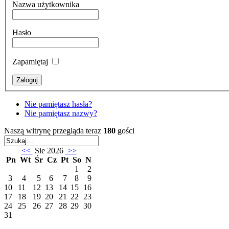
Nazwa użytkownika
Hasło
Zapamiętaj
Nie pamiętasz hasła?
Nie pamiętasz nazwy?
Naszą witrynę przegląda teraz
180
gości
<<
Sie 2026
>>
Pn
Wt
Śr
Cz
Pt
So
N
1
2
3
4
5
6
7
8
9
10
11
12
13
14
15
16
17
18
19
20
21
22
23
24
25
26
27
28
29
30
31