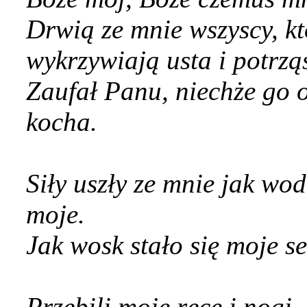
Drwią ze mnie wszyscy, kt
wykrzywiają usta i potrz
Zaufał Panu, niechże go o
kocha.
Siły uszły ze mnie jak wod
moje.
Jak wosk stało się moje s
Przebili moje ręce i nogi,