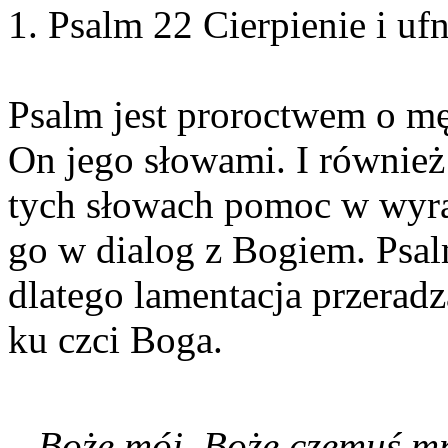
1. Psalm 22 Cierpienie i u
Psalm jest proroctwem o mę
On jego słowami. I również
tych słowach pomoc w wyra
go w dialog z Bogiem. Psal
dlatego lamentacja przerad
ku czci Boga.
Boże mój, Boże czemuś mn