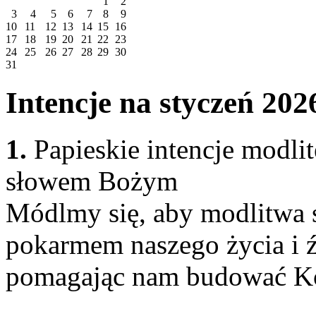
1
2
3
4
5
6
7
8
9
10
11
12
13
14
15
16
17
18
19
20
21
22
23
24
25
26
27
28
29
30
31
Intencje na styczeń 202
1.
Papieskie intencje modl
słowem Bożym
Módlmy się, aby modlitwa 
pokarmem naszego życia i 
pomagając nam budować Kośc